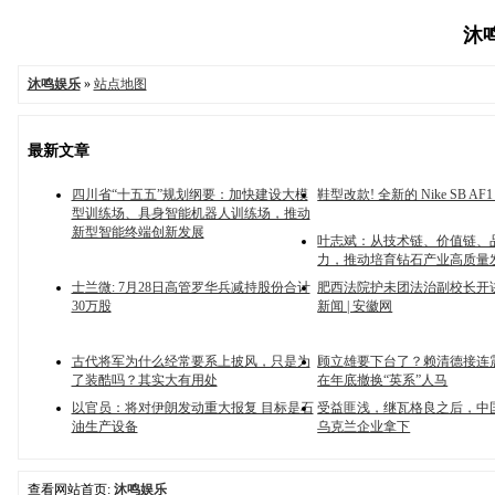
沐鸣
沐鸣娱乐
»
站点地图
最新文章
四川省“十五五”规划纲要：加快建设大模
鞋型改款! 全新的 Nike SB AF
型训练场、具身智能机器人训练场，推动
新型智能终端创新发展
叶志斌：从技术链、价值链、
力，推动培育钻石产业高质量
士兰微: 7月28日高管罗华兵减持股份合计
肥西法院护未团法治副校长开
30万股
新闻 | 安徽网
古代将军为什么经常要系上披风，只是为
顾立雄要下台了？赖清德接连
了装酷吗？其实大有用处
在年底撤换“英系”人马
以官员：将对伊朗发动重大报复 目标是石
受益匪浅，继瓦格良之后，中
油生产设备
乌克兰企业拿下
查看网站首页:
沐鸣娱乐